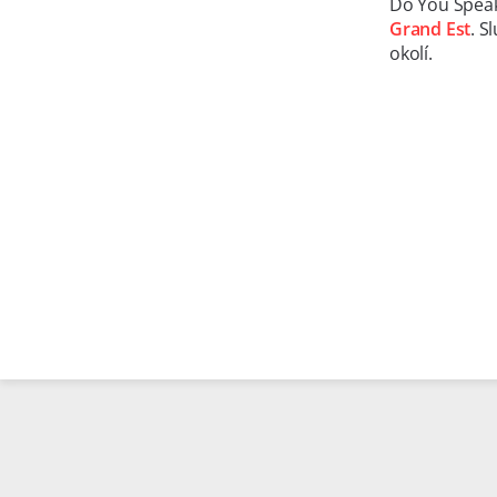
Do You Speak
Grand Est
. S
okolí.