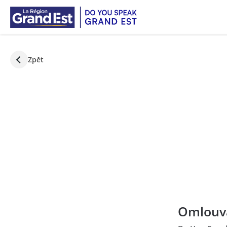
Přeskočit na hlavní obsah
Zpět
Omlouvá