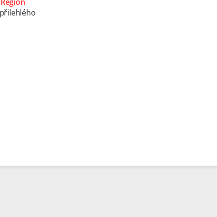
e
Région
přilehlého