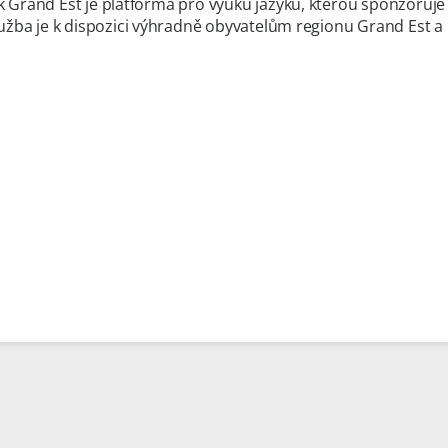
 Grand Est je platforma pro výuku jazyků, kterou sponzoruj
lužba je k dispozici výhradně obyvatelům regionu Grand Est a 