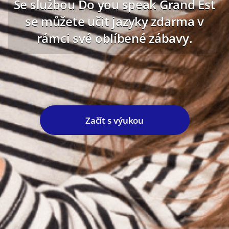
Se službou Do you speak Grand Est
se můžete učit jazyky zdarma v
rámci své oblíbené zábavy.
Začít s výukou