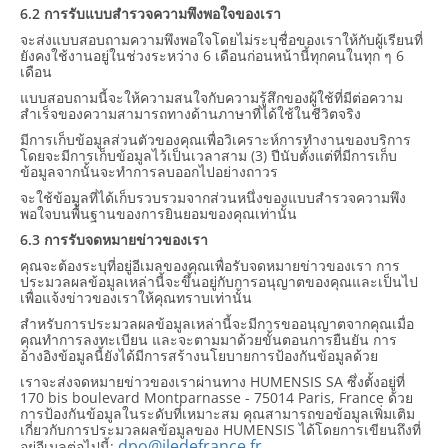
6.2 การรับแบบสำรวจความพึงพอใจของเรา
จะส่งแบบสอบถามความพึงพอใจโดยไม่ระบุชื่อของเราให้กับผู้เรียนที่
ยังคงใช้งานอยู่ในช่วงระหว่าง 6 เดือนก่อนหน้านี้ทุกคนในทุก ๆ 6
เดือน
แบบสอบถามนี้จะให้ความสนใจกับความรู้สึกของผู้ใช้ที่มีต่อความ
สำเร็จของความสามารถทางด้านภาษาที่ได้ใช้ในชีวิตจริง
มีการเก็บข้อมูลส่วนตัวของคุณเพื่อวิเคราะห์การทำงานของบริการ
โดยจะมีการเก็บข้อมูลไว้เป็นเวลาสาม (3) ปีนับตั้งแต่ที่มีการเก็บ
ข้อมูลจากนั้นจะทำการลบออกไปอย่างถาวร
จะใช้ข้อมูลที่ได้เก็บรวบรวมจากส่วนหนึ่งของแบบสำรวจความพึง
พอใจบนพื้นฐานของการยินยอมของคุณเท่านั้น
6.3 การรับจดหมายข่าวของเรา
คุณจะต้องระบุที่อยู่อีเมลของคุณเพื่อรับจดหมายข่าวของเรา การ
ประมวลผลข้อมูลเหล่านี้จะขึ้นอยู่กับการอนุญาตของคุณและเป็นไป
เพื่อแจ้งข่าวของเราให้คุณทราบเท่านั้น
สำหรับการประมวลผลข้อมูลเหล่านี้จะมีการขออนุญาตจากคุณเมื่อ
คุณทำการลงทะเบียน และจะตามมาด้วยขั้นตอนการยืนยัน การ
อ้างอิงข้อมูลนี้ยังได้มีการสร้างนโยบายการป้องกันข้อมูลด้วย
เราจะส่งจดหมายข่าวของเราผ่านทาง HUMENSIS SA ซึ่งตั้งอยู่ที่
170 bis boulevard Montparnasse - 75014 Paris, France ด้วย
การป้องกันข้อมูลในระดับที่เหมาะสม คุณสามารถขอข้อมูลเพิ่มเติม
เกี่ยวกับการประมวลผลข้อมูลของ HUMENSIS ได้โดยการเขียนถึงที่
dpo@iledefrance.fr
อยู่อีเมลต่อไปนี้: