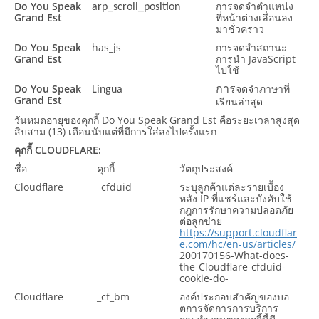
Do You Speak
การจดจำตำแหน่ง
arp_scroll_position
Grand Est
ที่หน้าต่างเลื่อนลง
มาชั่วคราว
Do You Speak
has_js
การจดจำสถานะ
Grand Est
การนำ JavaScript
ไปใช้
Do You Speak
จดจำภาษาที่
Lingua
การ
Grand Est
เรียนล่าสุด
วันหมดอายุของคุกกี้ Do You Speak Grand Est คือระยะเวลาสูงสุด
สิบสาม (13) เดือนนับแต่ที่มีการใส่ลงไปครั้งแรก
คุกกี้ CLOUDFLARE:
ชื่อ
คุกกี้
วัตถุประสงค์
Cloudflare
_cfduid
ระบุลูกค้าแต่ละรายเบื้อง
หลัง IP ที่แชร์และบังคับใช้
กฎการรักษาความปลอดภัย
ต่อลูกข่าย
https://support.cloudflar
e.com/hc/en-us/articles/
200170156-What-does-
the-Cloudflare-cfduid-
cookie-do-
Cloudflare
_cf_bm
องค์ประกอบสำคัญของบอ
ตการจัดการการบริการ