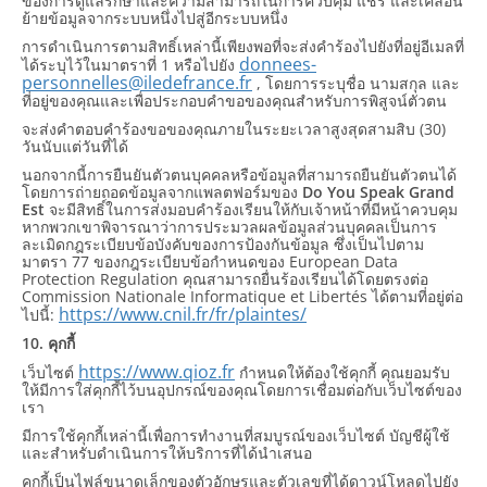
ของการดูแลรักษาและความสามารถในการควบคุม แชร์ และเคลื่อน
ย้ายข้อมูลจากระบบหนึ่งไปสู่อีกระบบหนึ่ง
การดำเนินการตามสิทธิ์เหล่านี้เพียงพอที่จะส่งคำร้องไปยังที่อยู่อีเมลที่
donnees-
ได้ระบุไว้ในมาตราที่ 1 หรือไปยัง
personnelles@iledefrance.fr
, โดยการระบุชื่อ นามสกุล และ
ที่อยู่ของคุณและเพื่อประกอบคำขอของคุณสำหรับการพิสูจน์ตัวตน
จะส่งคำตอบคำร้องขอของคุณภายในระยะเวลาสูงสุดสามสิบ (30)
วันนับแต่วันที่ได้
นอกจากนี้การยืนยันตัวตนบุคคลหรือข้อมูลที่สามารถยืนยันตัวตนได้
โดยการถ่ายถอดข้อมูลจากแพลตฟอร์มของ
Do You Speak Grand
Est
จะมีสิทธิ์ในการส่งมอบคำร้องเรียนให้กับเจ้าหน้าที่มีหน้าควบคุม
หากพวกเขาพิจารณาว่าการประมวลผลข้อมูลส่วนบุคคลเป็นการ
ละเมิดกฎระเบียบข้อบังคับของการป้องกันข้อมูล ซึ่งเป็นไปตาม
มาตรา 77 ของกฎระเบียบข้อกำหนดของ European Data
Protection Regulation คุณสามารถยื่นร้องเรียนได้โดยตรงต่อ
Commission Nationale Informatique et Libertés ได้ตามที่อยู่ต่อ
https://www.cnil.fr/fr/plaintes/
ไปนี้:
10. คุกกี้
https://www.qioz.fr
เว็บไซต์
กำหนดให้ต้องใช้คุกกี้ คุณยอมรับ
ให้มีการใส่คุกกี้ไว้บนอุปกรณ์ของคุณโดยการเชื่อมต่อกับเว็บไซต์ของ
เรา
มีการใช้คุกกี้เหล่านี้เพื่อการทำงานที่สมบูรณ์ของเว็บไซต์ บัญชีผู้ใช้
และสำหรับดำเนินการให้บริการที่ได้นำเสนอ
คุกกี้เป็นไฟล์ขนาดเล็กของตัวอักษรและตัวเลขที่ได้ดาวน์โหลดไปยัง