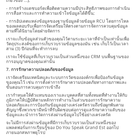
เกี่ยวข้อง ...);
- การสร้างแดชบอร์ดเพื่อติดตามความมีประสิทธิภาพของการดำเนิน
การสื่อสารและการทำความเข้าใจข้อมูลได้ดีขึ้น;
- การอัปเดตแหล่งข้อมูลของฐานข้อมูลด้วยข้อมูล RCU โดยการไหล
ของผลตอบรับเพื่อการจัดเตรียมให้ตรงตามการจัดการควบคุมข้อมูล
ตามที่ได้นิยามโดยฝ่ายจัดการ
เราจะเก็บข้อมูลส่วนตัวของคุณไว้ตามระยะเวลาที่จำเป็นเท่านั้นเพื่อ
วัตถุประสงค์ของการเก็บรวบรวมข้อมูลของมัน เช่น เก็บไว้เป็นเวลา
สาม (3) ปีก่อนที่จะทำการลบ
เราจะใช้ข้อมูลที่เก็บรวบรวมเป็นส่วนหนึ่งของ CRM บนพื้นฐานของ
การอนุญาตของคุณเท่านั้น
7. การรักษาความปลอดภัยของข้อมูล
เราจัดเตรียมเทคนิคและระบบการวัดขององค์กรเพื่อป้องกันข้อมูล
ของคุณไว้ เช่น การตั้งค่าการรักษาความปลอดภัยทางกายภาพและ
ขั้นตอนการควบคุมการเข้าถึง
เรากำหนดให้ตัวแทนของเราและบุคคลที่สามทั้งหมดที่ทำงานให้กับ
ภูมิภาคให้ปฏิบัติตามหลักการทำงานในส่วนของการรักษาความ
ปลอดภัยและการป้องกันข้อมูลอย่างเคร่งครัดรวมถึงข้อผูกพันตาม
สัญญาซึ่งพวกเขามีหน้าที่รับผิดชอบต่อการดูแลรักษาความลับของ
ข้อมูลและนำการวัดการส่งผ่านข้อมูลไปใช้อย่างเคร่งครัด
จะไม่มีการส่งผ่านข้อมูลที่มีการเก็บรวบรวมเป็นส่วนหนึ่งของ
แพลตฟอร์มการเรียนรู้ของ Do You Speak Grand Est ออกไป
ภายนอกสหภาพยุโรป