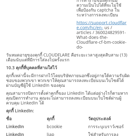
การทำงานของคุกกี้นี้มี
ความเป็นไปได้ที่จะไม่ใช้
เพื่อป้องกัน captcha ใน
ระหว่างการลงทะเบียน
https://support.cloudflar
e.com/hc/en-
us /
articles / 360024829591-
What-does-the-
Cloudflare-cf-bm-cookie-
do-
วันหมดอายุของคุกกี้ CLOUDFLARE คือระยะเวลาสูงสุดสิบสาม (13)
เดือนนับแต่ที่มีการใส่ลงไปครั้งแรก
10.3 คุกกี้ที่บุคคลที่สามใส่ไว้
คุกกี้เหล่านี้จะมีการฝากไว้โดยบริษัทภายนอกซึ่งอยู่ภายใต้ความรับผิด
ชอบของพวกเขา พวกเขาให้คุณสามารถลงทะเบียนบนเว็บไซต์ได้
ผ่านบัญชีผู้ใช้ LinkedIn ของคุณ
คุณสามารถปิดการตั้งค่าคุกกี้ของ LinkedIn ได้แต่อย่างไรก็ตามหาก
คุณปิดการทำงาน คุณจะไม่สามารถลงทะเบียนบนเว็บไซต์ผ่านผู้
ควบคุม LinkedIn ได้
คุกกี้ LinkedIn:
ชื่อ
คุกกี้
วัตถุประสงค์
LinkedIn
bcookie
การระบุเบราว์เซอร์
LinkedIn
liap
ใช่สำหรับการลง