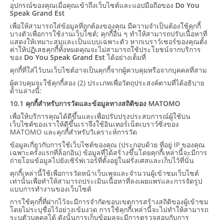
อุปกรณ์ของคุณเมื่อคุณเข้าถึงเว็บไซต์และแอปมือถือของ
Do You
Speak Grand Est
เพื่อให้สามารถใส่ข้อมูลที่ถูกต้องของคุณ มีความจำเป็นต้องใช้คุกกี้
บางตัวเพื่อการใช้งานเว็บไซต์; คุกกี้อื่น ๆ ทำให้สามารถปรับเนื้อหาที่
แสดงให้เหมาะสมและเป็นแบบเฉพาะตัว หากเบราว์เซอร์ของคุณตั้ง
ค่าให้ปฏิเสธคุกกี้ทั้งหมดคุณจะไม่สามารถใช้ประโยชน์จากบริการ
ของ
Do You Speak Grand Est
ได้อย่างเต็มที่
คุกกี้ที่ใส่ไว้บนเว็บไซต์อาจเป็นคุกกี้จากผู้ควบคุมหรือจากบุคคลที่สาม
ผู้ควบคุมจะใช้คุกกี้สอง (2) ประเภทเพื่อวัตถุประสงค์ตามที่ได้อธิบาย
ด้านล่างนี้:
10.1 คุกกี้สำหรับการวัดและข้อมูลทางสถิติของ MATOMO
เพื่อให้บริการคุณได้ดีขึ้นและเพื่อปรับปรุงประสบการณ์ผู้ใช้บน
เว็บไซต์ของเราให้ดีขึ้นเราจึงใช้อินเทอร์เน็ตเบราว์ซิ่งของ
MATOMO และคุกกี้สำหรับวิเคราะห์การวัด
ข้อมูลเกี่ยวกับการใช้เว็บไซต์ของคุณ (ประกอบด้วย ที่อยู่ IP ของคุณ
เฉพาะครั้งแรกที่ล็อกอิน) ข้อมูลที่ได้สร้างขึ้นโดยคุกกี้เหล่านี้จะมีการ
ถ่ายโอนข้อมูลไปยังเซิร์ฟเวอร์ที่ตั้งอยู่ในฝรั่งเศสและเก็บไว้ที่นั่น
คุกกี้เหล่านี้ใช้เพื่อการวัดหน้าเว็บเพจและจำนวนผู้เข้าชมเว็บไซต์
เท่านั้นเพื่อทำให้สามารถประเมินเนื้อหาที่ลงเผยแพร่และการจัดรูป
แบบการทำงานของเว็บไซต์
การใช้คุกกี้ที่ฝากไว้จะมีการจำกัดขอบเขตการสร้างสถิติของผู้เข้าชม
โดยไม่ระบุชื่อไว้อย่างเข้มงวด การใช้คุกกี้เหล่านี้จะไม่ทำให้สามารถ
ระบุตัวบุคคลได้ ดังนั้นการเก็บข้อมูลจะมีการตรวจสอบกับการ