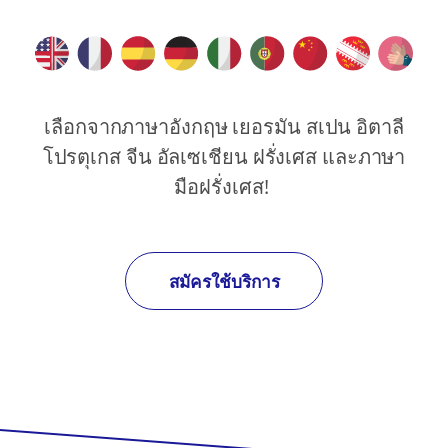
เลือกจากภาษาอังกฤษ เยอรมัน สเปน อิตาลี
โปรตุเกส จีน อัลเซเชียน ฝรั่งเศส และภาษา
มือฝรั่งเศส!
สมัครใช้บริการ