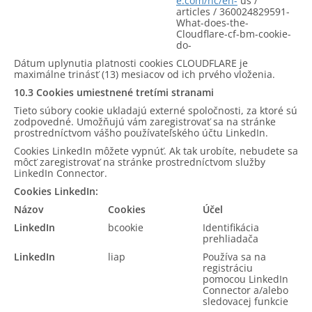
e.com/hc/en-
us /
articles / 360024829591-
What-does-the-
Cloudflare-cf-bm-cookie-
do-
Dátum uplynutia platnosti cookies CLOUDFLARE je
maximálne trinásť (13) mesiacov od ich prvého vloženia.
10.3 Cookies umiestnené tretími stranami
Tieto súbory cookie ukladajú externé spoločnosti, za ktoré sú
zodpovedné. Umožňujú vám zaregistrovať sa na stránke
prostredníctvom vášho používateľského účtu LinkedIn.
Cookies LinkedIn môžete vypnúť. Ak tak urobíte, nebudete sa
môcť zaregistrovať na stránke prostredníctvom služby
LinkedIn Connector.
Cookies LinkedIn:
Názov
Cookies
Účel
LinkedIn
bcookie
Identifikácia
prehliadača
LinkedIn
liap
Používa sa na
registráciu
pomocou LinkedIn
Connector a/alebo
sledovacej funkcie