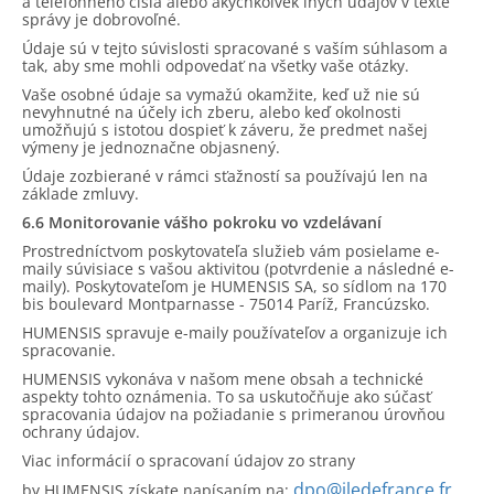
a telefónneho čísla alebo akýchkoľvek iných údajov v texte
správy je dobrovoľné.
Údaje sú v tejto súvislosti spracované s vaším súhlasom a
tak, aby sme mohli odpovedať na všetky vaše otázky.
Vaše osobné údaje sa vymažú okamžite, keď už nie sú
nevyhnutné na účely ich zberu, alebo keď okolnosti
umožňujú s istotou dospieť k záveru, že predmet našej
výmeny je jednoznačne objasnený.
Údaje zozbierané v rámci sťažností sa používajú len na
základe zmluvy.
6.6 Monitorovanie vášho pokroku vo vzdelávaní
Prostredníctvom poskytovateľa služieb vám posielame e-
maily súvisiace s vašou aktivitou (potvrdenie a následné e-
maily). Poskytovateľom je HUMENSIS SA, so sídlom na 170
bis boulevard Montparnasse - 75014 Paríž, Francúzsko.
HUMENSIS spravuje e-maily používateľov a organizuje ich
spracovanie.
HUMENSIS vykonáva v našom mene obsah a technické
aspekty tohto oznámenia. To sa uskutočňuje ako súčasť
spracovania údajov na požiadanie s primeranou úrovňou
ochrany údajov.
Viac informácií o spracovaní údajov zo strany
dpo@iledefrance.fr
by HUMENSIS získate napísaním na: