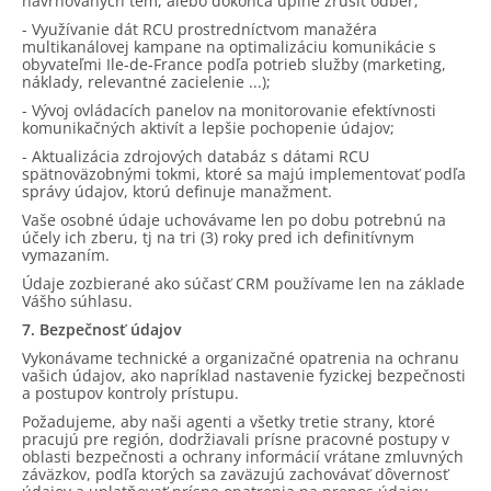
navrhovaných tém, alebo dokonca úplne zrušiť odber;
- Využívanie dát RCU prostredníctvom manažéra
multikanálovej kampane na optimalizáciu komunikácie s
obyvateľmi Ile-de-France podľa potrieb služby (marketing,
náklady, relevantné zacielenie ...);
- Vývoj ovládacích panelov na monitorovanie efektívnosti
komunikačných aktivít a lepšie pochopenie údajov;
- Aktualizácia zdrojových databáz s dátami RCU
spätnoväzobnými tokmi, ktoré sa majú implementovať podľa
správy údajov, ktorú definuje manažment.
Vaše osobné údaje uchovávame len po dobu potrebnú na
účely ich zberu, tj na tri (3) roky pred ich definitívnym
vymazaním.
Údaje zozbierané ako súčasť CRM používame len na základe
Vášho súhlasu.
7. Bezpečnosť údajov
Vykonávame technické a organizačné opatrenia na ochranu
vašich údajov, ako napríklad nastavenie fyzickej bezpečnosti
a postupov kontroly prístupu.
Požadujeme, aby naši agenti a všetky tretie strany, ktoré
pracujú pre región, dodržiavali prísne pracovné postupy v
oblasti bezpečnosti a ochrany informácií vrátane zmluvných
záväzkov, podľa ktorých sa zaväzujú zachovávať dôvernosť