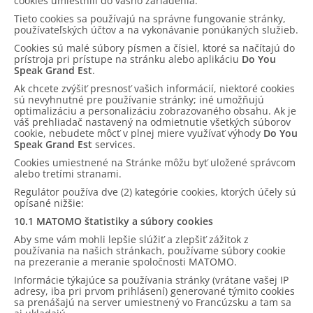
cookies umiestnili do vášho zariadenia.
Tieto cookies sa používajú na správne fungovanie stránky,
používateľských účtov a na vykonávanie ponúkaných služieb.
Cookies sú malé súbory písmen a čísiel, ktoré sa načítajú do
prístroja pri prístupe na stránku alebo aplikáciu
Do You
Speak Grand Est
.
Ak chcete zvýšiť presnosť vašich informácií, niektoré cookies
sú nevyhnutné pre používanie stránky; iné umožňujú
optimalizáciu a personalizáciu zobrazovaného obsahu. Ak je
váš prehliadač nastavený na odmietnutie všetkých súborov
cookie, nebudete môcť v plnej miere využívať výhody
Do You
Speak Grand Est
services.
Cookies umiestnené na Stránke môžu byť uložené správcom
alebo tretími stranami.
Regulátor používa dve (2) kategórie cookies, ktorých účely sú
opísané nižšie:
10.1 MATOMO štatistiky a súbory cookies
Aby sme vám mohli lepšie slúžiť a zlepšiť zážitok z
používania na našich stránkach, používame súbory cookie
na prezeranie a meranie spoločnosti MATOMO.
Informácie týkajúce sa používania stránky (vrátane vašej IP
adresy, iba pri prvom prihlásení) generované týmito cookies
sa prenášajú na server umiestnený vo Francúzsku a tam sa