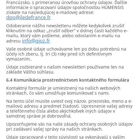
Francúzsko, s primeranou úrovňou ochrany údajov. Ďalšie
informácie o spracovaní údajov spoločnosťou HUMENSIS
získate na nasledujúcej e-mailovej adrese:
dpo@iledefrance.fr
Odoberanie nášho newsletteru môžete kedykoľvek zrušiť
kliknutím na odkaz „zrušiť odber“ v dolnej časti každého e-
mailu, ktorý vám pošleme, alebo odoslaním e-mailu na
info@qioz.fr
adresu
Vaše osobné údaje uchovávame len po dobu potrebnú na
účely ich zberu, tj. tri (3) roky pred ich definitívnym
vymazaním..
Údaje zozbierané v našom newsletteri používame len na
základe Vášho súhlasu.
6.4 Komunikácia prostredníctvom kontaktného formulára
Kontaktný formulár je umiestnený na našich webových
stránkach, čo vám umožňuje komunikovať s nami.
Na tento účel musíte uviesť svoj názov, priezvisko, meno a e-
mailovú adresu a predmet žiadosti. Upresnenie vašej adresy
a telefónneho čísla alebo akýchkoľvek iných údajov v
samotnej správe je dobrovoľná.
Upozorňujeme vás na naše zásady ochrany osobných údajov
pri zadávaní vašej správy na našich stránkach.
Údaje spracované v tejto súvislosti sa vykonávajú s vaším