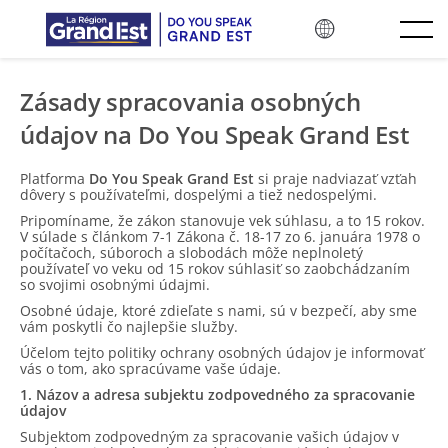
Preskočiť na hlavný obsah
Zásady spracovania osobných
údajov na Do You Speak Grand Est
Platforma
Do You Speak Grand Est
si praje nadviazať vzťah
dôvery s používateľmi, dospelými a tiež nedospelými.
Pripomíname, že zákon stanovuje vek súhlasu, a to 15 rokov.
V súlade s článkom 7-1 Zákona č. 18-17 zo 6. januára 1978 o
počítačoch, súboroch a slobodách môže neplnoletý
používateľ vo veku od 15 rokov súhlasiť so zaobchádzaním
so svojimi osobnými údajmi.
Osobné údaje, ktoré zdieľate s nami, sú v bezpečí, aby sme
vám poskytli čo najlepšie služby.
Účelom tejto politiky ochrany osobných údajov je informovať
vás o tom, ako spracúvame vaše údaje.
1. Názov a adresa subjektu zodpovedného za spracovanie
údajov
Subjektom zodpovedným za spracovanie vašich údajov v