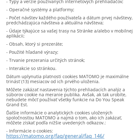
- Typy a verzie používaných internetových prehliadačov;
- Operačné systémy a platformy;
- Počet návštev každého používateľa a dátum prvej návštevy,
predchádzajúca návšteva a aktuálna návšteva;
- Údaje týkajúce sa vašej trasy na Stránke a/alebo v mobilnej
aplikácii;
- Obsah, ktorý si prezeráte;
- Použité hľadané výrazy;
- Trvanie prezerania určitých stránok;
- Interakcie so stránkou.
Dátum uplynutia platnosti cookies MATOMO je maximálne
trinásť (13) mesiacov od ich prvého uloženia.
Môžete zakázať nastavenia týchto prehliadacích analýz a
súborov cookie na meranie publika. Avšak, ak tak urobíte,
nebudete môcť používať všetky funkcie na Do You Speak
Grand Est.
Ďalšie informácie o analytických cookies uložených
spoločnosťou MATOMO a najmä o tom, ako ich zakázať,
môžete získať podľa nižšie uvedených odkazov.:
- Informácie o cookies:
https://matomo.org/faq/general/faq_146/