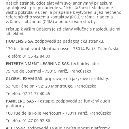
našich stránok, odosielať vám svoj anonymný prieskum
spokojnosti, pre posúdenie vašich sťažností, sledovanie
vášho pokroku v učení a prispenie k vytvoreniu jedinečného
referenčného systému kontaktov (RCU) v rámci riadenia
vzťahov s občanmi (CRM) a ponúkli vám služby.
Prístup k vašim údajom je zdieľaný výlučne s nasledujúcimi
sibjektmi:
HUMENSIS SA
, zodpovedá za pedagogickú stránku.
170 bis boulevard Montparnasse - 75014 Paríž, Francúzsko
Telefón: 01 55 42 84 00
ENTERTAINMENT LEARNING SAS
, technický líder
75 rue de Lourmel - 75015 Paríž, Francúzsko
GLOBAL EXAM SAS
, pripravuje na jazykové certifikáty.
53 rue Fénelon - 92120 Montrouge, Francúzsko
Telefón: 07 71 77 40 45
PANISERO SAS
- Testapic, zodpovedá za funkčný audit
platformy.
100 rue de la Folie Mericourt - 75011 Paríž, Francúzsko
Telefón: 01 47 00 92 86
ACCESS42
, zodpovedá za audit prístupnosti platformy.