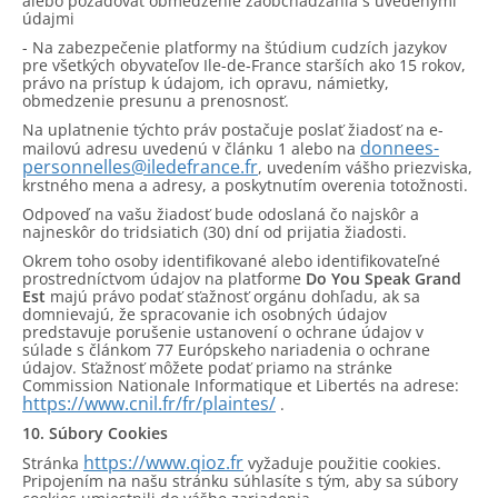
alebo požadovať obmedzenie zaobchádzania s uvedenými
údajmi
- Na zabezpečenie platformy na štúdium cudzích jazykov
pre všetkých obyvateľov Ile-de-France starších ako 15 rokov,
právo na prístup k údajom, ich opravu, námietky,
obmedzenie presunu a prenosnosť.
Na uplatnenie týchto práv postačuje poslať žiadosť na e-
donnees-
mailovú adresu uvedenú v článku 1 alebo na
personnelles@iledefrance.fr
, uvedením vášho priezviska,
krstného mena a adresy, a poskytnutím overenia totožnosti.
Odpoveď na vašu žiadosť bude odoslaná čo najskôr a
najneskôr do tridsiatich (30) dní od prijatia žiadosti.
Okrem toho osoby identifikované alebo identifikovateľné
prostredníctvom údajov na platforme
Do You Speak Grand
Est
majú právo podať sťažnosť orgánu dohľadu, ak sa
domnievajú, že spracovanie ich osobných údajov
predstavuje porušenie ustanovení o ochrane údajov v
súlade s článkom 77 Európskeho nariadenia o ochrane
údajov. Sťažnosť môžete podať priamo na stránke
Commission Nationale Informatique et Libertés na adrese:
https://www.cnil.fr/fr/plaintes/
.
10. Súbory Cookies
https://www.qioz.fr
Stránka
vyžaduje použitie cookies.
Pripojením na našu stránku súhlasíte s tým, aby sa súbory