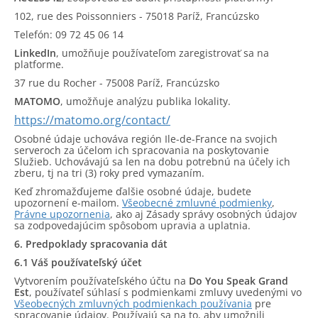
102, rue des Poissonniers - 75018 Paríž, Francúzsko
Telefón: 09 72 45 06 14
LinkedIn
, umožňuje používateľom zaregistrovať sa na
platforme.
37 rue du Rocher - 75008 Paríž, Francúzsko
MATOMO
, umožňuje analýzu publika lokality.
https://matomo.org/contact/
Osobné údaje uchováva región Ile-de-France na svojich
serveroch za účelom ich spracovania na poskytovanie
Služieb. Uchovávajú sa len na dobu potrebnú na účely ich
zberu, tj na tri (3) roky pred vymazaním.
Keď zhromažďujeme ďalšie osobné údaje, budete
upozornení e-mailom.
Všeobecné zmluvné podmienky
,
Právne upozornenia
, ako aj Zásady správy osobných údajov
sa zodpovedajúcim spôsobom upravia a uplatnia.
6. Predpoklady spracovania dát
6.1 Váš používateľský účet
Vytvorením používateľského účtu na
Do You Speak Grand
Est
, používateľ súhlasí s podmienkami zmluvy uvedenými vo
Všeobecných zmluvných podmienkach používania
pre
spracovanie údajov. Používajú sa na to, aby umožnili