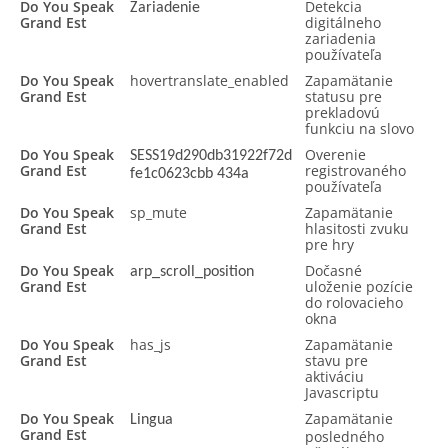
Do You Speak
Detekcia
Zariadenie
Grand Est
digitálneho
zariadenia
používateľa
Do You Speak
hovertranslate_enabled
Zapamätanie
Grand Est
statusu pre
prekladovú
funkciu na slovo
Do You Speak
Overenie
SESS19d290db31922f72d
Grand Est
registrovaného
fe1c0623cbb 434a
používateľa
Do You Speak
sp_mute
Zapamätanie
Grand Est
hlasitosti zvuku
pre hry
Do You Speak
Dočasné
arp_scroll_position
Grand Est
uloženie pozície
do rolovacieho
okna
Do You Speak
has_js
Zapamätanie
Grand Est
stavu pre
aktiváciu
Javascriptu
Do You Speak
Zapamätanie
Lingua
Grand Est
posledného