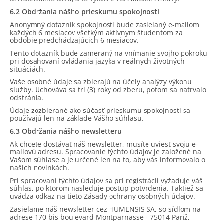
6.2 Obdržania nášho prieskumu spokojnosti
Anonymný dotazník spokojnosti bude zasielaný e-mailom
každých 6 mesiacov všetkým aktívnym študentom za
obdobie predchádzajúcich 6 mesiacov.
Tento dotazník bude zameraný na vnímanie svojho pokroku
pri dosahovaní ovládania jazyka v reálnych životných
situáciách.
Vaše osobné údaje sa zbierajú na účely analýzy výkonu
služby. Uchováva sa tri (3) roky od zberu, potom sa natrvalo
odstránia.
Údaje zozbierané ako súčasť prieskumu spokojnosti sa
používajú len na základe Vášho súhlasu.
6.3 Obdržania nášho newsletteru
Ak chcete dostávať náš newsletter, musíte uviesť svoju e-
mailovú adresu. Spracovanie týchto údajov je založené na
Vašom súhlase a je určené len na to, aby vás informovalo o
našich novinkách.
Pri spracovaní týchto údajov sa pri registrácii vyžaduje váš
súhlas, po ktorom nasleduje postup potvrdenia. Taktiež sa
uvádza odkaz na tieto Zásady ochrany osobných údajov.
Zasielame náš newsletter cez HUMENSIS SA, so sídlom na
adrese 170 bis boulevard Montparnasse - 75014 Paríž,