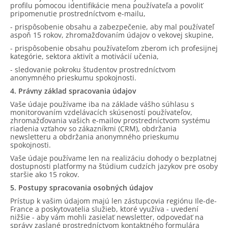
profilu pomocou identifikácie mena používateľa a povoliť
pripomenutie prostredníctvom e-mailu,
- prispôsobenie obsahu a zabezpečenie, aby mal používateľ
aspoň 15 rokov, zhromažďovaním údajov o vekovej skupine,
- prispôsobenie obsahu používateľom zberom ich profesijnej
kategórie, sektora aktivít a motivácií učenia,
- sledovanie pokroku študentov prostredníctvom
anonymného prieskumu spokojnosti.
4. Právny základ spracovania údajov
Vaše údaje používame iba na základe vášho súhlasu s
monitorovaním vzdelávacích skúseností používateľov,
zhromažďovania vašich e-mailov prostredníctvom systému
riadenia vzťahov so zákazníkmi (CRM), obdržania
newsletteru a obdržania anonymného prieskumu
spokojnosti.
Vaše údaje používame len na realizáciu dohody o bezplatnej
dostupnosti platformy na štúdium cudzích jazykov pre osoby
staršie ako 15 rokov.
5. Postupy spracovania osobných údajov
Prístup k vašim údajom majú len zástupcovia regiónu Ile-de-
France a poskytovatelia služieb, ktoré využíva - uvedení
nižšie - aby vám mohli zasielať newsletter, odpovedať na
správy zaslané prostredníctvom kontaktného formulára