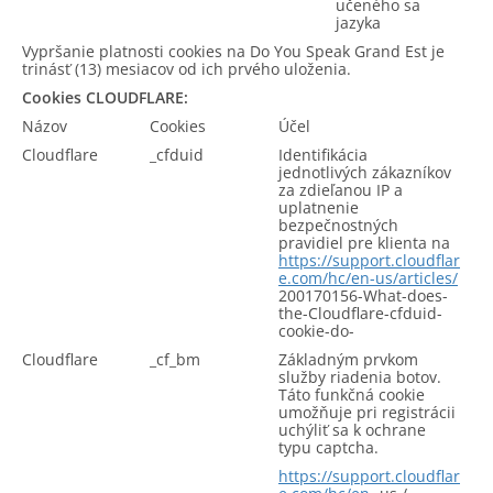
učeného sa
jazyka
Vypršanie platnosti cookies na Do You Speak Grand Est je
trinásť (13) mesiacov od ich prvého uloženia.
Cookies CLOUDFLARE:
Názov
Cookies
Účel
Cloudflare
_cfduid
Identifikácia
jednotlivých zákazníkov
za zdieľanou IP a
uplatnenie
bezpečnostných
pravidiel pre klienta na
https://support.cloudflar
e.com/hc/en-us/articles/
200170156-What-does-
the-Cloudflare-cfduid-
cookie-do-
Cloudflare
_cf_bm
Základným prvkom
služby riadenia botov.
Táto funkčná cookie
umožňuje pri registrácii
uchýliť sa k ochrane
typu captcha.
https://support.cloudflar