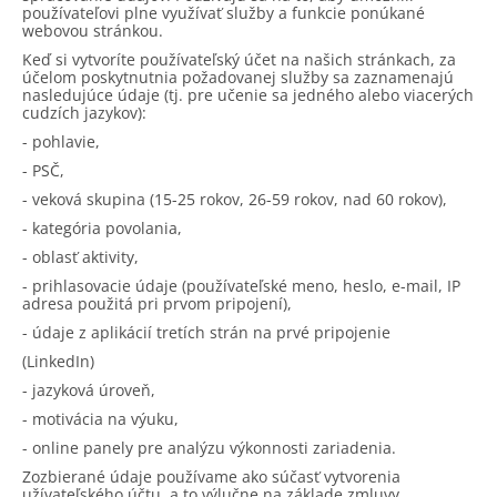
používateľovi plne využívať služby a funkcie ponúkané
webovou stránkou.
Keď si vytvoríte používateľský účet na našich stránkach, za
účelom poskytnutnia požadovanej služby sa zaznamenajú
nasledujúce údaje (tj. pre učenie sa jedného alebo viacerých
cudzích jazykov):
- pohlavie,
- PSČ,
- veková skupina (15-25 rokov, 26-59 rokov, nad 60 rokov),
- kategória povolania,
- oblasť aktivity,
- prihlasovacie údaje (používateľské meno, heslo, e-mail, IP
adresa použitá pri prvom pripojení),
- údaje z aplikácií tretích strán na prvé pripojenie
(LinkedIn)
- jazyková úroveň,
- motivácia na výuku,
- online panely pre analýzu výkonnosti zariadenia.
Zozbierané údaje používame ako súčasť vytvorenia
užívateľského účtu, a to výlučne na základe zmluvy.