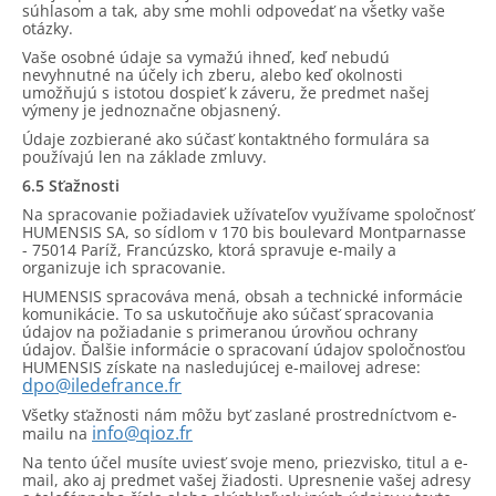
súhlasom a tak, aby sme mohli odpovedať na všetky vaše
otázky.
Vaše osobné údaje sa vymažú ihneď, keď nebudú
nevyhnutné na účely ich zberu, alebo keď okolnosti
umožňujú s istotou dospieť k záveru, že predmet našej
výmeny je jednoznačne objasnený.
Údaje zozbierané ako súčasť kontaktného formulára sa
používajú len na základe zmluvy.
6.5 Sťažnosti
Na spracovanie požiadaviek užívateľov využívame spoločnosť
HUMENSIS SA, so sídlom v 170 bis boulevard Montparnasse
- 75014 Paríž, Francúzsko, ktorá spravuje e-maily a
organizuje ich spracovanie.
HUMENSIS spracováva mená, obsah a technické informácie
komunikácie. To sa uskutočňuje ako súčasť spracovania
údajov na požiadanie s primeranou úrovňou ochrany
údajov. Ďalšie informácie o spracovaní údajov spoločnosťou
HUMENSIS získate na nasledujúcej e-mailovej adrese:
dpo@iledefrance.fr
Všetky sťažnosti nám môžu byť zaslané prostredníctvom e-
info@qioz.fr
mailu na
Na tento účel musíte uviesť svoje meno, priezvisko, titul a e-
mail, ako aj predmet vašej žiadosti. Upresnenie vašej adresy