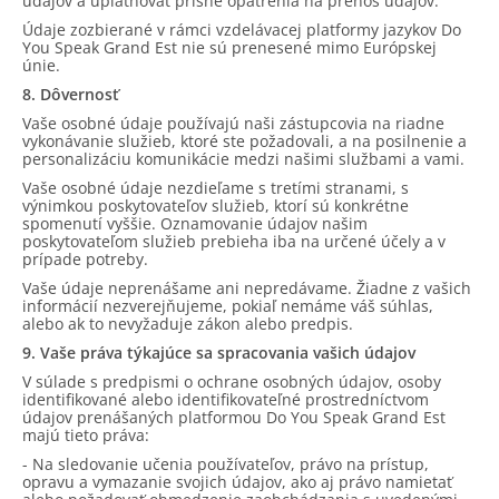
údajov a uplatňovať prísne opatrenia na prenos údajov.
Údaje zozbierané v rámci vzdelávacej platformy jazykov Do
You Speak Grand Est nie sú prenesené mimo Európskej
únie.
8. Dôvernosť
Vaše osobné údaje používajú naši zástupcovia na riadne
vykonávanie služieb, ktoré ste požadovali, a na posilnenie a
personalizáciu komunikácie medzi našimi službami a vami.
Vaše osobné údaje nezdieľame s tretími stranami, s
výnimkou poskytovateľov služieb, ktorí sú konkrétne
spomenutí vyššie. Oznamovanie údajov našim
poskytovateľom služieb prebieha iba na určené účely a v
prípade potreby.
Vaše údaje neprenášame ani nepredávame. Žiadne z vašich
informácií nezverejňujeme, pokiaľ nemáme váš súhlas,
alebo ak to nevyžaduje zákon alebo predpis.
9. Vaše práva týkajúce sa spracovania vašich údajov
V súlade s predpismi o ochrane osobných údajov, osoby
identifikované alebo identifikovateľné prostredníctvom
údajov prenášaných platformou Do You Speak Grand Est
majú tieto práva:
- Na sledovanie učenia používateľov, právo na prístup,
opravu a vymazanie svojich údajov, ako aj právo namietať