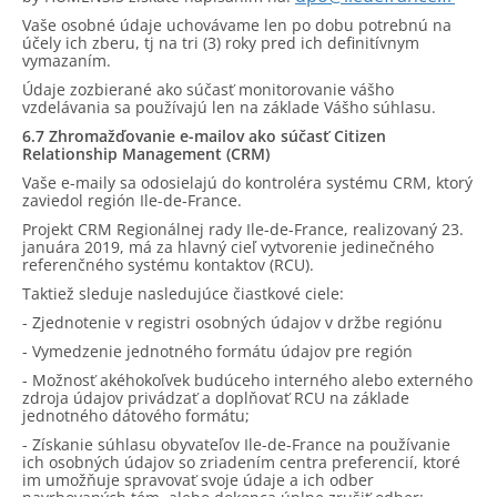
Vaše osobné údaje uchovávame len po dobu potrebnú na
účely ich zberu, tj na tri (3) roky pred ich definitívnym
vymazaním.
Údaje zozbierané ako súčasť monitorovanie vášho
vzdelávania sa používajú len na základe Vášho súhlasu.
6.7 Zhromažďovanie e-mailov ako súčasť Citizen
Relationship Management (CRM)
Vaše e-maily sa odosielajú do kontroléra systému CRM, ktorý
zaviedol región Ile-de-France.
Projekt CRM Regionálnej rady Ile-de-France, realizovaný 23.
januára 2019, má za hlavný cieľ vytvorenie jedinečného
referenčného systému kontaktov (RCU).
Taktiež sleduje nasledujúce čiastkové ciele:
- Zjednotenie v registri osobných údajov v držbe regiónu
- Vymedzenie jednotného formátu údajov pre región
- Možnosť akéhokoľvek budúceho interného alebo externého
zdroja údajov privádzať a doplňovať RCU na základe
jednotného dátového formátu;
- Získanie súhlasu obyvateľov Ile-de-France na používanie
ich osobných údajov so zriadením centra preferencií, ktoré
im umožňuje spravovať svoje údaje a ich odber