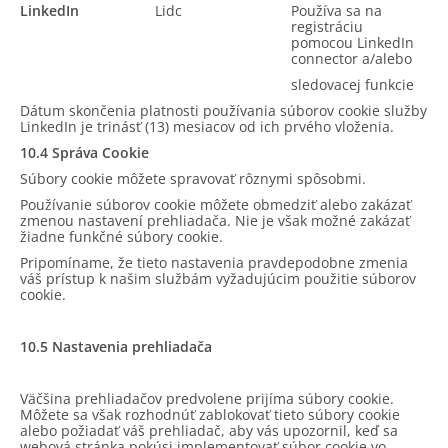
LinkedIn
Lidc
Používa sa na
registráciu
pomocou LinkedIn
connector a/alebo
sledovacej funkcie
Dátum skončenia platnosti používania súborov cookie služby
LinkedIn je trinásť (13) mesiacov od ich prvého vloženia.
10.4 Správa Cookie
Súbory cookie môžete spravovať rôznymi spôsobmi.
Používanie súborov cookie môžete obmedziť alebo zakázať
zmenou nastavení prehliadača. Nie je však možné zakázať
žiadne funkčné súbory cookie.
Pripomíname, že tieto nastavenia pravdepodobne zmenia
váš prístup k našim službám vyžadujúcim použitie súborov
cookie.
10.5 Nastavenia prehliadača
Väčšina prehliadačov predvolene prijíma súbory cookie.
Môžete sa však rozhodnúť zablokovať tieto súbory cookie
alebo požiadať váš prehliadač, aby vás upozornil, keď sa
webová stránka pokúsi implementovať súbor cookie vo