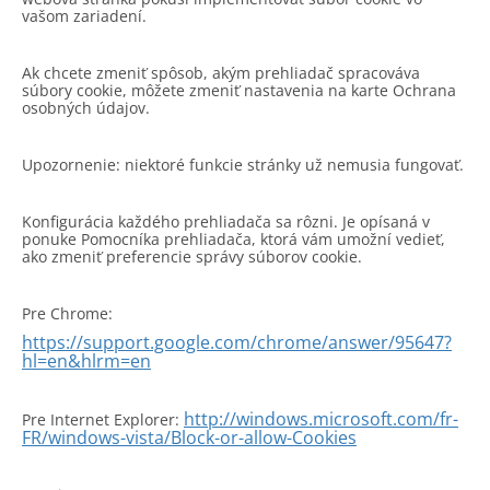
vašom zariadení.
Ak chcete zmeniť spôsob, akým prehliadač spracováva
súbory cookie, môžete zmeniť nastavenia na karte Ochrana
osobných údajov.
Upozornenie: niektoré funkcie stránky už nemusia fungovať.
Konfigurácia každého prehliadača sa rôzni. Je opísaná v
ponuke Pomocníka prehliadača, ktorá vám umožní vedieť,
ako zmeniť preferencie správy súborov cookie.
Pre Chrome:
https://support.google.com/chrome/answer/95647?
hl=en&hlrm=en
http://windows.microsoft.com/fr-
Pre Internet Explorer:
FR/windows-vista/Block-or-allow-Cookies