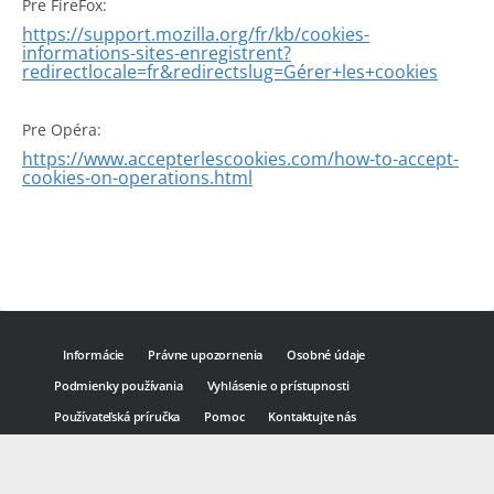
Pre FireFox:
https://support.mozilla.org/fr/kb/cookies-
informations-sites-enregistrent?
redirectlocale=fr&redirectslug=Gérer+les+cookies
Pre Opéra:
https://www.accepterlescookies.com/how-to-accept-
cookies-on-operations.html
Informácie
Právne upozornenia
Osobné údaje
Podmienky používania
Vyhlásenie o prístupnosti
Používateľská príručka
Pomoc
Kontaktujte nás