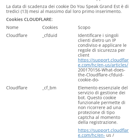
La data di scadenza dei cookie Do You Speak Grand Est è di
tredici (13) mesi al massimo dal loro primo inserimento.
Cookies CLOUDFLARE:
Nome
Cookies
Scopo
Cloudflare
_cfduid
Identificare i singoli
clienti dietro un IP
condiviso e applicare le
regole di sicurezza per
client
https://support.cloudflar
e.com/hc/en-us/articles/
200170156-What-does-
the-Cloudflare-cfduid-
cookie-do-
Cloudflare
_cf_bm
Elemento essenziale del
servizio di gestione dei
bot. Questo cookie
funzionale permette di
non ricorrere ad una
protezione di tipo
captcha al momento
della registrazione.
https://support.cloudflar
e.com/hc/en-
us /