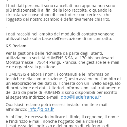
I tuoi dati personali sono cancellati non appena non sono
più indispensabili ai fini della loro raccolta, o quando le
circostanze consentono di concludere con certezza che
l'oggetto del nostro scambio è definitivamente chiarito.
.
I dati raccolti nell'ambito del modulo di contatto vengono
utilizzati solo sulla base dell'esecuzione di un contratto.
6.5 Reclami
Per la gestione delle richieste da parte degli utenti,
utilizziamo la società HUMENSIS SA, al 170 bis boulevard
Montparnasse - 75014 Parigi, Francia, che gestisce le e-mail
e ne organizza la gestione.
HUMENSIS elabora i nomi, i contenuti e le informazioni
tecniche della comunicazione. Questo avviene nell'ambito di
un'elaborazione dei dati su richiesta con un livello adeguato
di protezione dei dati. Ulteriori informazioni sul trattamento
dei dati da parte di HUMENSIS sono disponibili per iscritto
dpo@iledefrance.fr
al seguente indirizzo e-mail:
Qualsiasi reclamo potrà esserci inviato tramite e-mail
info@qioz.fr
all’indirizzo
A tal fine, è necessario indicare il titolo, il cognome, il nome
e l'indirizzo e-mail, nonché l'oggetto della richiesta.
L'esattezza dell'indirizzo e del numero di telefono, o di