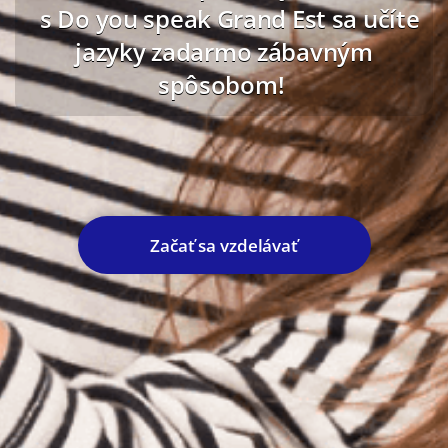
s Do you speak Grand Est sa učíte
jazyky zadarmo zábavným
spôsobom!
Začať sa vzdelávať