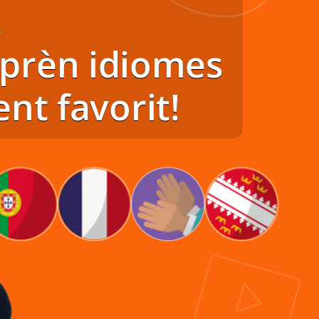
t!
prèn idiomes
nt favorit!