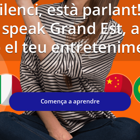
ilenci, està parlan
speak Grand Est, a
 el teu entretenime
Comença a aprendre