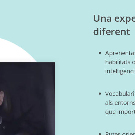
Una expe
diferent
Aprenentat
habilitats 
intel·ligènci
Vocabulari 
als entorn
que impor
Rutes orie