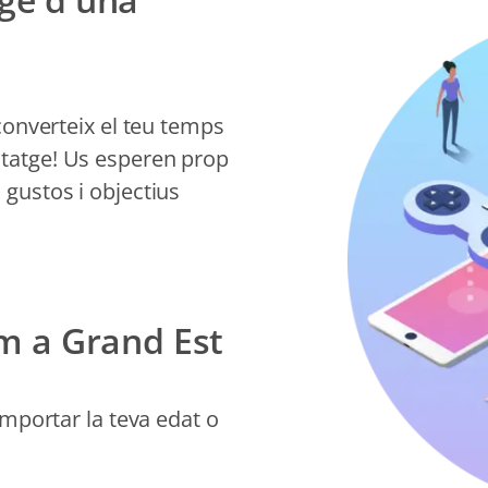
 converteix el teu temps
ntatge! Us esperen prop
 gustos i objectius
om a Grand Est
 importar la teva edat o