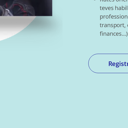
teves habil
professiona
transport, 
finances...)
Regist