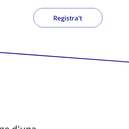
Registra't
tge d'una