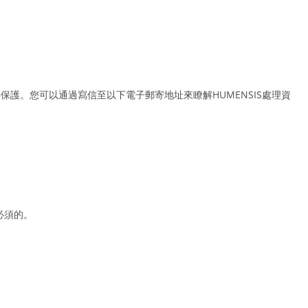
提供適當級別的資料保護。您可以通過寫信至以下電子郵寄地址來瞭解HUMENSIS處理資
必須的。