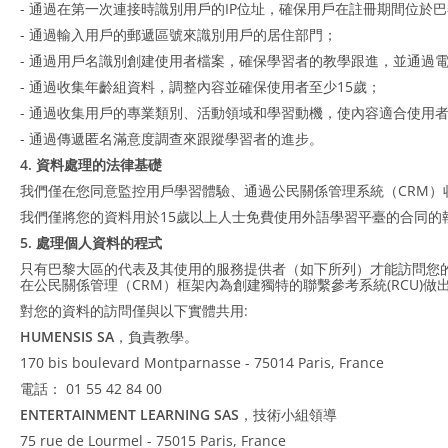
- 通過在第一次連接時識別用戶的IP位址，確保用戶在註冊期間位於
- 通過輸入用戶的郵遞區號來識別用戶的居住部門；
- 通過用戶名識別創建使用者檔案，確保學習者的教學跟進，並通過
- 通過收集年齡組資料，調整內容並確保使用者至少15歲；
- 通過收集用戶的專業類別、活動領域和學習動機，使內容適合使用
- 通過傳遞匿名滿意度調查來跟蹤學習者的進步。
4. 資料處理的法律基礎
我們僅在您同意監控用戶學習體驗、通過公民關係管理系統（CRM
我們僅將您的資料用於15歲以上人士免費使用外語學習平臺的合同的
5. 處理個人資料的程式
只有巴黎大區的代表及其使用的服務提供者（如下所列）才能訪問您
在公民關係管理（CRM）框架內為創建獨特的聯繫參考系統(RCU)
對您的資料的訪問僅與以下實體共用:
HUMENSIS SA
，負責教學。
170 bis boulevard Montparnasse - 75014 Paris, France
電話： 01 55 42 84 00
ENTERTAINMENT LEARNING SAS
，技術小組領導
75 rue de Lourmel - 75015 Paris, France