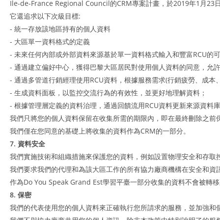
Ile-de-France Regional Council的CRM專案計畫，於20
它還追求以下次級目標:
- 統一存放該地區持有的個人資料
- 大區單一資料格式的定義
- 未來任何內部或外部資料來源基於單一資料格式輸入和豐富RCU的
- 通過建立偏好中心，獲得巴黎大區居民對使用個人資料的同意，允
- 通過多管道行銷經理使用RCU資料，根據服務需求(行銷疲勞、成本、相
- 生成資料面板，以監控交流行為的有效性，並更好地理解資料；
- 根據管理層定義的資料治理，通過回饋流用RCU資料更新來源資料
我們只將您的個人資料保留在收集所需的期限內，即在最終刪除之前保留
我們僅在您同意的基礎上將收集的資料作為CRM的一部分。
7. 資料安全
我們實施技術和組織措施來保護您的資料，例如設置物理安全和存取
我們要求我們的代理和為該大區工作的所有協力廠商機構在安全和資
作為Do You Speak Grand Est學習平臺一部分收集的資料不會被
8. 保密
我們的代表使用您的個人資料來正確執行您所請求的服務，並加強和