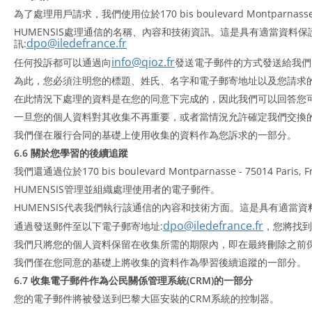
為了處理用戶請求，我們使用位於170 bis boulevard Montparnass
HUMENSIS處理通信的名稱、內容和技術資訊。這是具有適當資料
dpo@iledefrance.fr
訊:
info@qioz.fr
任何投訴都可以通過向
發送電子郵件的方式發送給我們
為此，您必須注明您的標題、姓氏、名字和電子郵寄地址以及您請求
在此情況下處理的資料是在您的同意下完成的，因此我們可以回答您
一旦您的個人資料對其收集不再重要，或者當情況允許確定我們交換
我們僅在履行合同的基礎上使用收集的資料作為您訴求的一部分。
6.6 關於您學習的後續追蹤
我們還通過位於170 bis boulevard Montparnasse - 7
HUMENSIS管理並組織處理使用者的電子郵件。
HUMENSIS代表我們執行該通信的內容和技術方面。這是具有適當
dpo@iledefrance.fr
通過發送郵件至以下電子郵寄地址:
，您將找到
我們只將您的個人資料保留在收集所需的期限內，即在最終刪除之前保留
我們僅在您同意的基礎上將收集的資料作為學習後續追蹤的一部分。
6.7 收集電子郵件作為公民關係管理系統(CRM)的一部分
您的電子郵件將被發送到巴黎大區安裝的CRM系統的控制器。