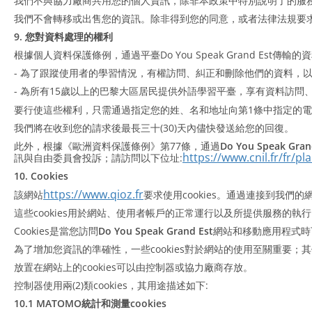
我們不與協力廠商共用您的個人資訊，除非本政策中特別說明了的服
我們不會轉移或出售您的資訊。除非得到您的同意，或者法律法規要
9. 您對資料處理的權利
根據個人資料保護條例，通過平臺Do You Speak Grand Est
- 為了跟蹤使用者的學習情況，有權訪問、糾正和刪除他們的資料，
- 為所有15歲以上的巴黎大區居民提供外語學習平臺，享有資料訪
要行使這些權利，只需通過指定您的姓、名和地址向第1條中指定的
我們將在收到您的請求後最長三十(30)天內儘快發送給您的回復。
此外，根據《歐洲資料保護條例》第77條，通過
Do You Speak Gran
https://www.cnil.fr/fr/pla
訊與自由委員會投訴；請訪問以下位址:
10. Cookies
https://www.qioz.fr
該網站
要求使用cookies。通過連接到我們的
這些cookies用於網站、使用者帳戶的正常運行以及所提供服務的執
Cookies是當您訪問
Do You Speak Grand Est
網站和移動應用程式時
為了增加您資訊的準確性，一些cookies對於網站的使用至關重要；其
放置在網站上的cookies可以由控制器或協力廠商存放。
控制器使用兩(2)類cookies，其用途描述如下:
10.1 MATOMO統計和測量cookies