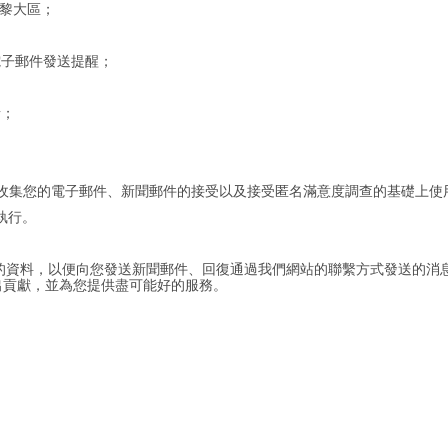
巴黎大區；
電子郵件發送提醒；
者；
）收集您的電子郵件、新聞郵件的接受以及接受匿名滿意度調查的基礎上使
執行。
的資料，以便向您發送新聞郵件、回復通過我們網站的聯繫方式發送的消
做出貢獻，並為您提供盡可能好的服務。