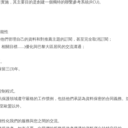
19年1月23日實施，其主要目的是創建一個獨特的聯繫參考系統(RCU)。
可能性
許他們管理自己的資料和對推薦主題的訂閱，甚至完全取消訂閱；
關目標......)優化與巴黎大區居民的交流溝通；
庫。
三(3)年。
控制程式。
訊保護領域遵守嚴格的工作慣例，包括他們承諾為資料保密的合同義務。
轉移至歐盟以外。
個性化我們的服務與您之間的交流。