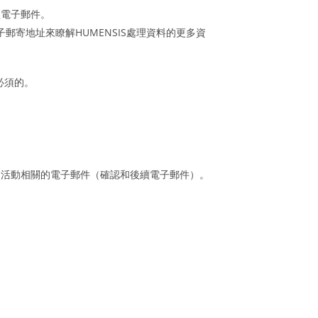
織處理電子郵件。
郵寄地址來瞭解HUMENSIS處理資料的更多資
必須的。
您在我們平臺上的活動相關的電子郵件（確認和後續電子郵件）。