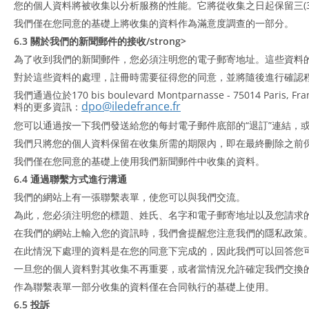
您的個人資料將被收集以分析服務的性能。它將從收集之日起保留三(
我們僅在您同意的基礎上將收集的資料作為滿意度調查的一部分。
6.3 關於我們的新聞郵件的接收/strong>
為了收到我們的新聞郵件，您必須注明您的電子郵寄地址。這些資料
對於這些資料的處理，註冊時需要征得您的同意，並將隨後進行確認
我們通過位於170 bis boulevard Montparnasse - 75
dpo@iledefrance.fr
料的更多資訊：
您可以通過按一下我們發送給您的每封電子郵件底部的“退訂”連結，
我們只將您的個人資料保留在收集所需的期限內，即在最終刪除之前保留
我們僅在您同意的基礎上使用我們新聞郵件中收集的資料。
6.4 通過聯繫方式進行溝通
我們的網站上有一張聯繫表單，使您可以與我們交流。
為此，您必須注明您的標題、姓氏、名字和電子郵寄地址以及您請求
在我們的網站上輸入您的資訊時，我們會提醒您注意我們的隱私政策
在此情況下處理的資料是在您的同意下完成的，因此我們可以回答您
一旦您的個人資料對其收集不再重要，或者當情況允許確定我們交換
作為聯繫表單一部分收集的資料僅在合同執行的基礎上使用。
6.5 投訴