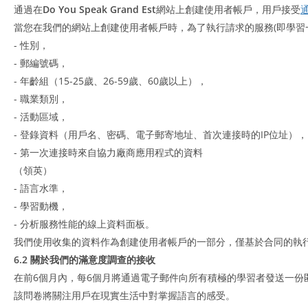
通過在
Do You Speak Grand Est
網站上創建使用者帳戶，用戶接受
當您在我們的網站上創建使用者帳戶時，為了執行請求的服務(即學習一
- 性別，
- 郵編號碼，
- 年齡組（15-25歲、26-59歲、60歲以上），
- 職業類別，
- 活動區域，
- 登錄資料（用戶名、密碼、電子郵寄地址、首次連接時的IP位址），
- 第一次連接時來自協力廠商應用程式的資料
（領英）
- 語言水準，
- 學習動機，
- 分析服務性能的線上資料面板。
我們使用收集的資料作為創建使用者帳戶的一部分，僅基於合同的執
6.2 關於我們的滿意度調查的接收
在前6個月內，每6個月將通過電子郵件向所有積極的學習者發送一份
該問卷將關注用戶在現實生活中對掌握語言的感受。