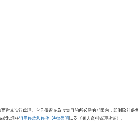
便為提供服務而對其進行處理。它只保留在為收集目的所必需的期限內，即刪除前保
修改和調整
通用條款和條件
,
法律聲明
以及《個人資料管理政策》。