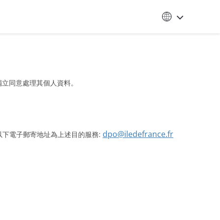
以獨立同意處理其個人資料。
dpo@iledefrance.fr
)，可通過以下電子郵寄地址為上述目的服務: