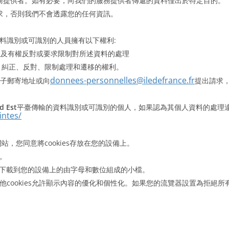
務提供者。如有必要，向我們的服務提供者傳遞的資料僅出於特定目的。
求，否則我們不會透露您的任何資訊。
傳輸的資料識別或可識別的人員擁有以下權利:
以及有權反對或要求限制對所述資料的處理
問、糾正、反對、限制處理和遷移的權利。
donnees-personnelles@iledefrance.fr
電子郵寄地址或向
提出請求
d Est
平臺傳輸的資料識別或可識別的個人，如果認為其個人資料的處理
intes/
網站，您同意將cookies存放在您的設備上。
行。
下載到您的設備上的由字母和數位組成的小檔。
他cookies允許顯示內容的優化和個性化。如果您的流覽器設置為拒絕所有c