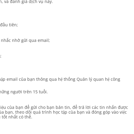
n, và đánh giá dịch vụ này.
đầu tiên;
 nhắc nhở gửi qua email;
;
 thập email của bạn thông qua hệ thống Quản lý quan hệ công
hững người trên 15 tuổi.
iệu của bạn để gửi cho bạn bản tin, để trả lời các tin nhắn được
ủa bạn, theo dõi quá trình học tập của bạn và đóng góp vào việc
tốt nhất có thể.