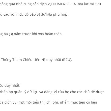
 thông qua nhà cung cấp dịch vụ HUMENSIS SA, tọa lạc tại 170
êu cầu với mức độ bảo vệ dữ liệu phù hợp.
ng ba (3) năm trước khi xóa hoàn toàn.
ệ Thống Tham Chiếu Liên Hệ duy nhất (RCU).
ệu duy nhất;
 phép họ quản lý dữ liệu và đăng ký của họ cho các chủ đề được
a dịch vụ (mệt mỏi tiếp thị, chi phí, nhắm mục tiêu có liên