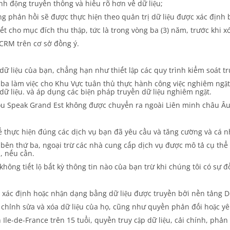
nh động truyền thông và hiểu rõ hơn về dữ liệu;
ồng phản hồi sẽ được thực hiện theo quản trị dữ liệu được xác định 
ết cho mục đích thu thập, tức là trong vòng ba (3) năm, trước khi x
CRM trên cơ sở đồng ý.
dữ liệu của bạn, chẳng hạn như thiết lập các quy trình kiểm soát tru
ứ ba làm việc cho Khu Vực tuân thủ thực hành công việc nghiêm ngặt
ữ liệu. và áp dụng các biện pháp truyền dữ liệu nghiêm ngặt.
ou Speak Grand Est không được chuyển ra ngoài Liên minh châu Âu
 thực hiện đúng các dịch vụ bạn đã yêu cầu và tăng cường và cá nh
bên thứ ba, ngoại trừ các nhà cung cấp dịch vụ được mô tả cụ thể t
, nếu cần.
hông tiết lộ bất kỳ thông tin nào của bạn trừ khi chúng tôi có sự 
c xác định hoặc nhận dạng bằng dữ liệu được truyền bởi nền tảng 
 chỉnh sửa và xóa dữ liệu của họ, cũng như quyền phản đối hoặc yêu
Ile-de-France trên 15 tuổi, quyền truy cập dữ liệu, cải chính, phản 