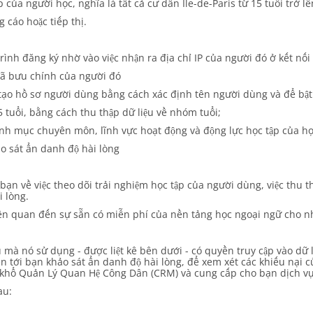
của người học, nghĩa là tất cả cư dân Ile-de-Paris từ 15 tuổi trở lê
cáo hoặc tiếp thị.
nh đăng ký nhờ vào việc nhận ra địa chỉ IP của người đó ở kết nối 
mã bưu chính của người đó
tạo hồ sơ người dùng bằng cách xác định tên người dùng và để bật
tuổi, bằng cách thu thập dữ liệu về nhóm tuổi;
nh mục chuyên môn, lĩnh vực hoạt động và động lực học tập của họ
ảo sát ẩn danh độ hài lòng
 bạn về việc theo dõi trải nghiệm học tập của người dùng, việc thu
 lòng.
iên quan đến sự sẵn có miễn phí của nền tảng học ngoại ngữ cho n
 mà nó sử dụng - được liệt kê bên dưới - có quyền truy cập vào dữ l
n tới bạn khảo sát ẩn danh độ hài lòng, để xem xét các khiếu nại c
 khổ Quản Lý Quan Hệ Công Dân (CRM) và cung cấp cho bạn dịch vụ 
au: