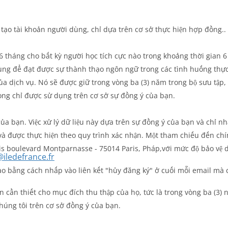
tạo tài khoản người dùng, chỉ dựa trên cơ sở thực hiện hợp đồng..
6 tháng cho bất kỳ người học tích cực nào trong khoảng thời gian 6
dùng để đạt được sự thành thạo ngôn ngữ trong các tình huống thực
a dịch vụ. Nó sẽ được giữ trong vòng ba (3) năm trong bộ sưu tập, 
òng chỉ được sử dụng trên cơ sở sự đồng ý của bạn.
của bạn. Việc xử lý dữ liệu này dựa trên sự đồng ý của bạn và chỉ 
 và được thực hiện theo quy trình xác nhận. Một tham chiếu đến chí
is boulevard Montparnasse - 75014 Paris, Pháp,với mức độ bảo vệ dữ
iledefrance.fr
ào bằng cách nhấp vào liên kết "hủy đăng ký" ở cuối mỗi email mà
n cần thiết cho mục đích thu thập của họ, tức là trong vòng ba (3)
húng tôi trên cơ sở đồng ý của bạn.