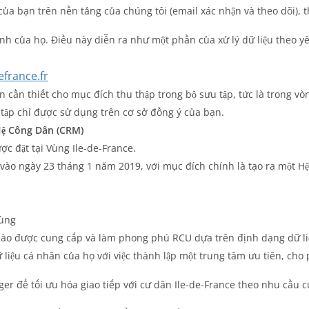
ủa bạn trên nền tảng của chúng tôi (email xác nhận và theo dõi),
h của họ. Điều này diễn ra như một phần của xử lý dữ liệu theo y
france.fr
n cần thiết cho mục đích thu thập trong bộ sưu tập, tức là trong vò
 tập chỉ được sử dụng trên cơ sở đồng ý của bạn.
Hệ Công Dân (CRM)
c đặt tại Vùng Ile-de-France.
 vào ngày 23 tháng 1 năm 2019, với mục đích chính là tạo ra một H
Vùng
 nào được cung cấp và làm phong phú RCU dựa trên định dạng dữ li
 liệu cá nhân của họ với việc thành lập một trung tâm ưu tiên, cho
r để tối ưu hóa giao tiếp với cư dân Ile-de-France theo nhu cầu củ