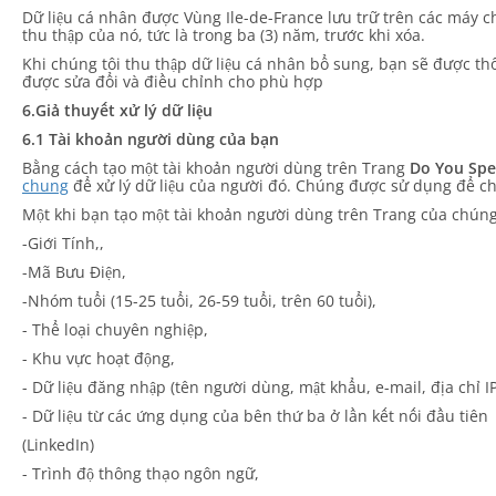
Dữ liệu cá nhân được Vùng Ile-de-France lưu trữ trên các máy 
thu thập của nó, tức là trong ba (3) năm, trước khi xóa.
Khi chúng tôi thu thập dữ liệu cá nhân bổ sung, bạn sẽ được t
được sửa đổi và điều chỉnh cho phù hợp
6.Giả thuyết xử lý dữ liệu
6.1 Tài khoản người dùng của bạn
Bằng cách tạo một tài khoản người dùng trên Trang
Do You Spe
chung
để xử lý dữ liệu của người đó. Chúng được sử dụng để c
Một khi bạn tạo một tài khoản người dùng trên Trang của chúng t
-Giới Tính,,
-Mã Bưu Điện,
-Nhóm tuổi (15-25 tuổi, 26-59 tuổi, trên 60 tuổi),
- Thể loại chuyên nghiệp,
- Khu vực hoạt động,
- Dữ liệu đăng nhập (tên người dùng, mật khẩu, e-mail, địa chỉ IP
- Dữ liệu từ các ứng dụng của bên thứ ba ở lần kết nối đầu tiên
(LinkedIn)
- Trình độ thông thạo ngôn ngữ,