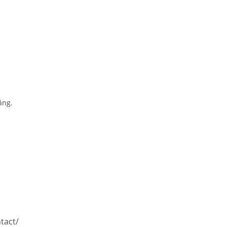
ảng.
.
tact/