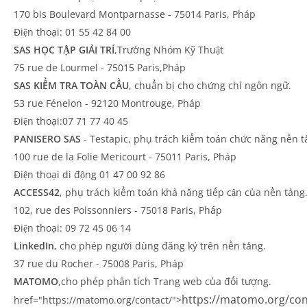
170 bis Boulevard Montparnasse - 75014 Paris, Pháp
Điện thoại: 01 55 42 84 00
SAS HỌC TẬP GIẢI TRÍ
,Trưởng Nhóm Kỹ Thuật
75 rue de Lourmel - 75015 Paris,Pháp
SAS KIỂM TRA TOÀN CẦU
, chuẩn bị cho chứng chỉ ngôn ngữ.
53 rue Fénelon - 92120 Montrouge, Pháp
Điện thoại:07 71 77 40 45
PANISERO SAS
- Testapic, phụ trách kiểm toán chức năng nền t
100 rue de la Folie Mericourt - 75011 Paris, Pháp
Điện thoại di động 01 47 00 92 86
ACCESS42
, phụ trách kiểm toán khả năng tiếp cận của nền tảng
102, rue des Poissonniers - 75018 Paris, Pháp
Điện thoại: 09 72 45 06 14
LinkedIn
, cho phép người dùng đăng ký trên nền tảng.
37 rue du Rocher - 75008 Paris, Pháp
MATOMO
,cho phép phân tích Trang web của đối tượng.
https://matomo.org/con
href="https://matomo.org/contact/">