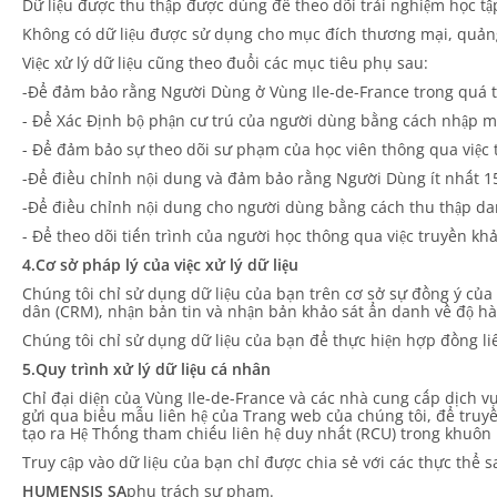
Dữ liệu được thu thập được dùng để theo dõi trải nghiệm học tập 
Không có dữ liệu được sử dụng cho mục đích thương mại, quảng 
Việc xử lý dữ liệu cũng theo đuổi các mục tiêu phụ sau:
-Để đảm bảo rằng Người Dùng ở Vùng Ile-de-France trong quá trì
- Để Xác Định bộ phận cư trú của người dùng bằng cách nhập 
- Để đảm bảo sự theo dõi sư phạm của học viên thông qua việc 
-Để điều chỉnh nội dung và đảm bảo rằng Người Dùng ít nhất 15 
-Để điều chỉnh nội dung cho người dùng bằng cách thu thập da
- Để theo dõi tiến trình của người học thông qua việc truyền kh
4.Cơ sở pháp lý của việc xử lý dữ liệu
Chúng tôi chỉ sử dụng dữ liệu của bạn trên cơ sở sự đồng ý của
dân (CRM), nhận bản tin và nhận bản khảo sát ẩn danh về độ hài
Chúng tôi chỉ sử dụng dữ liệu của bạn để thực hiện hợp đồng l
5.Quy trình xử lý dữ liệu cá nhân
Chỉ đại diện của Vùng Ile-de-France và các nhà cung cấp dịch vụ
gửi qua biểu mẫu liên hệ của Trang web của chúng tôi, để truyề
tạo ra Hệ Thống tham chiếu liên hệ duy nhất (RCU) trong khuôn
Truy cập vào dữ liệu của bạn chỉ được chia sẻ với các thực thể s
HUMENSIS SA
phụ trách sư phạm.