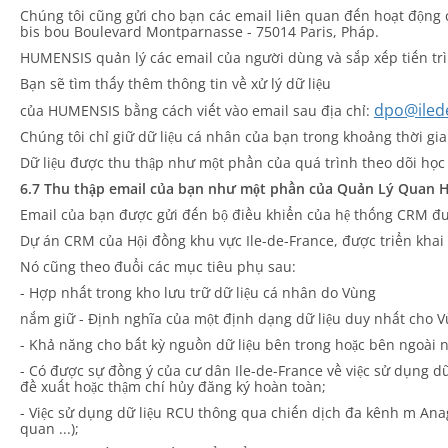
Chúng tôi cũng gửi cho bạn các email liên quan đến hoạt động c
bis bou Boulevard Montparnasse - 75014 Paris, Pháp.
HUMENSIS quản lý các email của người dùng và sắp xếp tiến trìn
Bạn sẽ tìm thấy thêm thông tin về xử lý dữ liệu
dpo@ilede
của HUMENSIS bằng cách viết vào email sau địa chỉ:
Chúng tôi chỉ giữ dữ liệu cá nhân của bạn trong khoảng thời gia
Dữ liệu được thu thập như một phần của quá trình theo dõi học
6.7 Thu thập email của bạn như một phần của Quản Lý Quan 
Email của bạn được gửi đến bộ điều khiển của hệ thống CRM đượ
Dự án CRM của Hội đồng khu vực Ile-de-France, được triển khai
Nó cũng theo đuổi các mục tiêu phụ sau:
- Hợp nhất trong kho lưu trữ dữ liệu cá nhân do Vùng
nắm giữ - Định nghĩa của một định dạng dữ liệu duy nhất cho 
- Khả năng cho bất kỳ nguồn dữ liệu bên trong hoặc bên ngoài
- Có được sự đồng ý của cư dân Ile-de-France về việc sử dụng dữ
đề xuất hoặc thậm chí hủy đăng ký hoàn toàn;
- Việc sử dụng dữ liệu RCU thông qua chiến dịch đa kênh m Anage
quan ...);