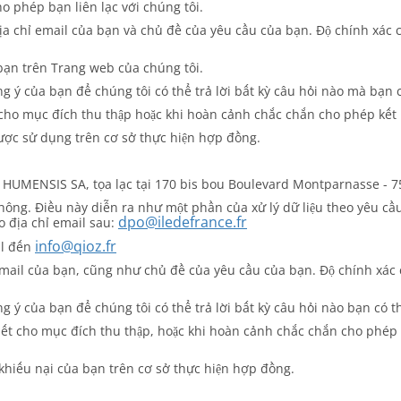
o phép bạn liên lạc với chúng tôi.
ịa chỉ email của bạn và chủ đề của yêu cầu của bạn. Độ chính xác củ
bạn trên Trang web của chúng tôi.
g ý của bạn để chúng tôi có thể trả lời bất kỳ câu hỏi nào mà bạn c
 cho mục đích thu thập hoặc khi hoàn cảnh chắc chắn cho phép kết 
ược sử dụng trên cơ sở thực hiện hợp đồng.
 HUMENSIS SA, tọa lạc tại 170 bis bou Boulevard Montparnasse - 750
thông. Điều này diễn ra như một phần của xử lý dữ liệu theo yêu cầ
dpo@iledefrance.fr
o địa chỉ email sau:
info@qioz.fr
il đến
mail của bạn, cũng như chủ đề của yêu cầu của bạn. Độ chính xác c
 ý của bạn để chúng tôi có thể trả lời bất kỳ câu hỏi nào bạn có th
iết cho mục đích thu thập, hoặc khi hoàn cảnh chắc chắn cho phép 
khiếu nại của bạn trên cơ sở thực hiện hợp đồng.