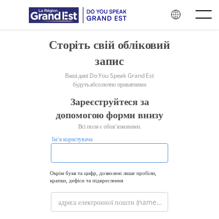
Перейти до основного контенту
Сторіть свій обліковий
запис
Ваші дані Do You Speak Grand Est
будуть абсолютно приватними
Зареєструйтеся за
допомогою форми внизу
Всі поля є обов'язковими.
Ім'я користувача
Пробіли
дозволяються;
інші
Окрім букв та цифр, дозволені лише пробіли,
крапки, дефіси та підкреслення
знаки
не
адреса електронної пошти (name@domain.com)
дозволяються,