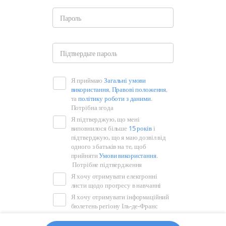
за
виключенням
Пароль
точок,
дефісів
Будь
та
Підтвердьте пароль
ласка,
підкреслень.
введіть
Я приймаю
Загальні умови
пароль
використання
,
Правові положення
,
ще
та
політику роботи з даними
.
Потрібна згода
раз
Я підтверджую, що мені
виповнилося більше
15 років
і
підтверджую, що я маю дозвіл від
одного з батьків на те, щоб
прийняти
Умови використання
.
Потрібне підтвердження
Я хочу отримувати електронні
листи щодо прогресу в навчанні
Я хочу отримувати інформаційний
бюлетень регіону Іль-де-Франс