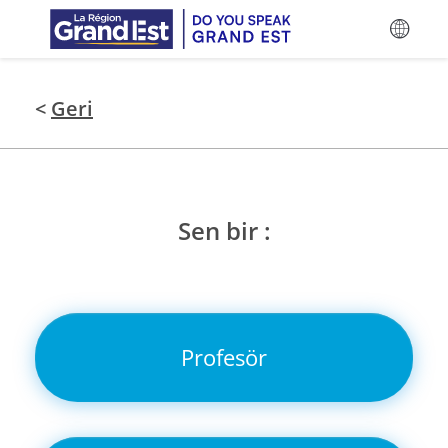
Ana içeriğe atla
<
Geri
Sen bir :
Profesör