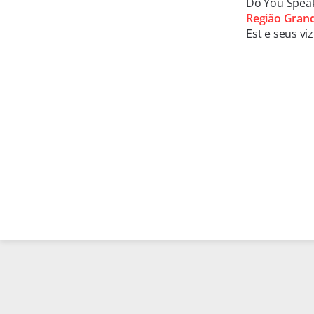
Do You Speak
Região Grand
Est e seus vi